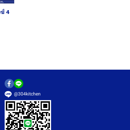
ี่ 4
@304kitchen