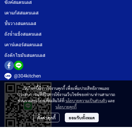
ซิงค์สแตนเลส
เตาแก๊สสแตนเลส
ชั้นวางสแตนเลส
ถังน้ำแข็งสแตนเลส
เคาน์เตอร์สแตนเลส
ถังดักไขมันสแตนเลส
@304kitchen
เว็บไซต์นี้มีการใช้งานคุกกี้ เพื่อเพิ่มประสิทธิภาพและ
ประสบการณ์ที่ดีในการใช้งานเว็บไซต์ของท่าน ท่านสามารถ
อ่านรายละเอียดเพิ่มเติมได้ที่
นโยบายความเป็นส่วนตัว
และ
นโยบายคุกกี้
ตั้งค่าคุกกี้
ยอมรับทั้งหมด