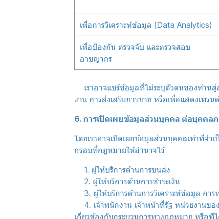
เพื่อการวิเคราะห์ข้อมูล (Data Analytics)
เพื่อป้องกัน ตรวจจับ และตรวจสอบ
อาชญากร
เราอาจแชร์ข้อมูลที่ไม่ระบุตัวตนของท่านสู
งาน การส่งเสริมการขาย หรือเพื่อแสดงเทรนด์
6. การเปิดเผยข้อมูลส่วนบุคคล ต่อบุคค
โดยเราอาจเปิดเผยข้อมูลส่วนบุคคลเท่าที่จำ
กรอบที่กฎหมายให้อำนาจไว้
1. ผู้ให้บริการด้านการขนส่ง
2. ผู้ให้บริการด้านการชำระเงิน
3. ผู้ให้บริการด้านการวิเคราะห์ข้อมูล การ
4. เจ้าพนักงาน เจ้าหน้าที่รัฐ หน่วยงานของ
เกี่ยวข้องกับกระบวนการทางกฎหมาย หรือที่ไ