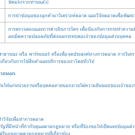
ชัดแจ้งจากท่านแล้ว)
การนำข้อมูลของลูกค้ามาวิเคราะห์ตลาด และวิจัยตลาดเพื่อพัฒนาสิ
การตรวจสอบและการดำเนินการใดๆ เพื่อป้องกันการกระทำความผิ
ละเมิดความปลอดภัยที่ส่งผลกระทบต่อเจ้าของข้อมูลส่วนบุคคล
่สาธารณะ หรือ พาร์ทเนอร์ หรือเพื่อจุดประสงค์ทางการตลาด การวิเค
เกี่ยวกับการใช้สินค้าและบริการของเราโดยทั่วไป
ลภายนอก
เป็นให้แก่หน่วยงานหรือบุคคลภายนอกภายใต้ความยินยอมของเจ้าของข้
ทำวิจัยเพื่อทำการตลาด
รัฐที่มีหน้าที่กำกับดูแลตามกฎหมาย หรือที่ร้องขอให้เปิดเผยข้อมู
ด้รับอนุญาตตามกฎหมายที่เกี่ยวข้อง