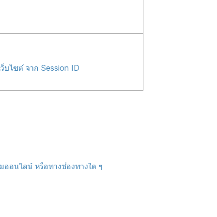
เว็บไซต์ จาก Session ID
คมออนไลน์ หรือทางช่องทางใด ๆ