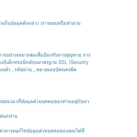
ารเก็บข้อมูลดังกล่าว เราจะลบหรือทำลาย
ารอย่างเหมาะสมเพื่อป้องกันการสูญหาย การ
างอิเล็กทรอนิกส์บนมาตรฐาน SSL (Security
่วนตัว , รหัสผ่าน , หมายเลขบัตรเครดิต
ยะเวลาที่ข้อมูลส่วนบุคคลของท่านอยู่กับเรา
ห้แก่ท่าน
ณสามารถแก้ไขข้อมูลส่วนบุคคลของคุณได้ที่