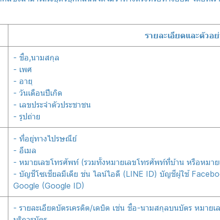
รายละเอียดและตัวอย
- ชื่อ,นามสกุล
- เพศ
- อายุ
- วันเดือนปีเกิด
- เลขประจำตัวประชาชน
- รูปถ่าย
- ที่อยู่ทางไปรษณีย์
- อีเมล
- หมายเลขโทรศัพท์ (รวมทั้งหมายเลขโทรศัพท์ที่บ้าน หรือหมาย
- บัญชีโซเชียลมีเดีย ช่น ไลน์ไอดี (LINE ID) บัญชีผู้ใช้ Fa
Google (Google ID)
- รายละเอียดบัตรเครดิต/เดบิต เช่น ชื่อ-นามสกุลบนบัตร หมายเลขบ
บริการบัตร