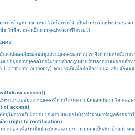
ียงเท่าที่กฎหมายกำหนดไว้หรือเท่าที่จำเป็นสำหรับวัตถุประสงค์ของก
นั้น ไม่มีความจำเป็นตามจุดประสงค์ที่ได้ระบุไว้
บุคคล
ั่นคงปลอดภัยของข้อมูลส่วนบุคคลของท่าน เราจึงกำหนดให้มีมาตรก
เปิดเผยข้อมูลส่วนบุคคลโดยไม่ชอบด้วยกฎหมาย รับรองความปลอดภัยท
A (Certificate Authority) ถูกเข้ารหัสเพื่อปกป้องข้อมูล เช่น ข้อมูลส
o withdraw consent)
ะมวลผลข้อมูลส่วนบุคคลที่ท่านได้ให้ความยินยอมกับเรา ได้ ตลอดระ
ght of access)
นที่อยู่ในความรับผิดชอบของเรา และขอให้เราทำสำเนาข้อมูลดังกล่าวใ
้อง (right to rectification)
ห้ถูกต้อง เพื่อให้เป็นปัจจุบันและสมบูรณ์ หากคุณเป็นสมาชิกแล้ว คุ