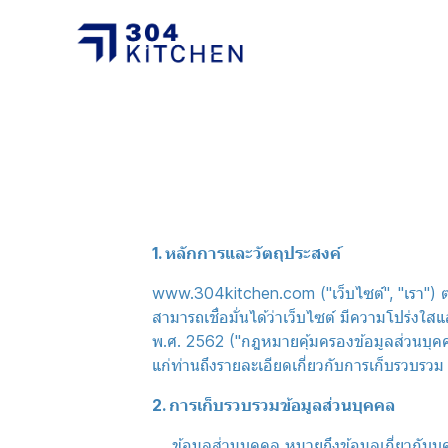
1. หลักการและวัตถุประสงค์
www.304kitchen.com ("เว็บไซต์", "เรา") ตระห
สามารถเชื่อมั่นได้ว่าเว็บไซต์ มีความโปร่ง
พ.ศ. 2562 ("กฎหมายคุ้มครองข้อมูลส่วนบุคคล"
แก่ท่านถึงรายละเอียดเกี่ยวกับการเก็บรวบรวม
2. การเก็บรวบรวมข้อมูลส่วนบุคคล
ข้อมูลส่วนบุคคล หมายถึงข้อมูลเกี่ยวกับบุคค