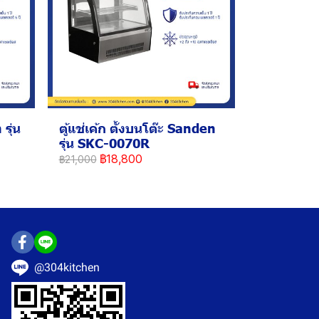
รุ่น
ตู้แช่เค้ก ตั้งบนโต๊ะ Sanden
รุ่น SKC-0070R
฿18,800
฿21,000
@304kitchen