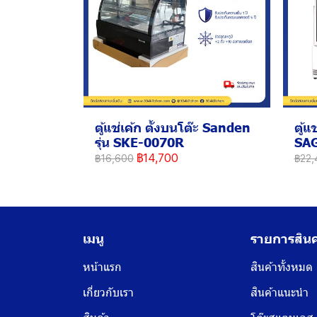
ตู้แช่เค้ก ตั้งบนโต๊ะ Sanden
ตู้แ
รุ่น SKE-0070R
SA
฿14,700
฿16,600
฿22,
เมนู
รายการสินค
หน้าแรก
สินค้าทั้งหมด
เกี่ยวกับเรา
สินค้าแนะนำ