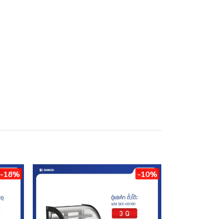
-18%
-10%