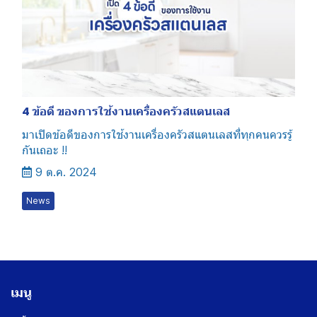
4 ข้อดี ของการใช้งานเครื่องครัวสแตนเลส
มาเปิดข้อดีของการใช้งานเครื่องครัวสแตนเลสที่ทุกคนควรรู้
กันเถอะ !!
9 ต.ค. 2024
News
เมนู