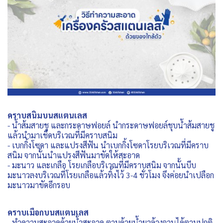
คราบสนิมบนสแตนเลส
- น้ำส้มสายชู และกระดาษฟอยล์ นำกระดาษฟอยล์ชุบน้ำส้มสายชู
แล้วนำมาเช็ดบริเวณที่มีคราบสนิม
- เบกกิ้งโซดา และแปรงสีฟัน นำเบกกิ้งโซดาโรยบริเวณที่มีคราบ
สนิม จากนั้นนำแปรงสีฟันมาขัดให้สะอาด
- มะนาว และเกลือ โรยเกลือบริเวณที่มีคราบสนิม จากนั้นบีบ
มะนาวลงบริเวณที่โรยเกลือแล้วทิ้งไว้ 3-4 ชั่วโมง จึงค่อยนำเปลือก
มะนาวมาขัดอีกรอบ
คราบเมือกบนสแตนเลส
- ทำความสะอาดด้วยน้ำสะอาด ตามด้วยน้ำยาล้างจานได้ตามปกติ