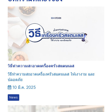
วิธีทำความสะอาดเครื่องครัวสแตนเลส
วิธีทำความสะอาดเครื่องครัวสแตนเลส ให้เงางาม และ
ปลอดภัย
10 มี.ค. 2025
News