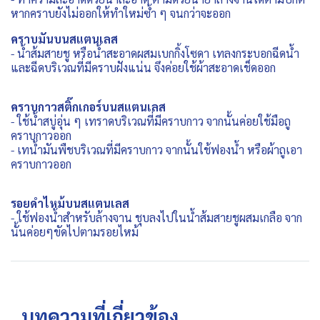
หากคราบยังไม่ออกให้ทำใหม่ซ้ำ ๆ จนกว่าจะออก
คราบมันบนสแตนเลส
- น้ำส้มสายชู หรือน้ำสะอาดผสมเบกกิ้งโซดา เทลงกระบอกฉีดน้ำ
และฉีดบริเวณที่มีคราบฝังแน่น จึงค่อยใช้ผ้าสะอาดเช็ดออก
คราบกาวสติ๊กเกอร์บนสแตนเลส
- ใช้น้ำสบู่อุ่น ๆ เทราดบริเวณที่มีคราบกาว จากนั้นค่อยใช้มือถู
คราบกาวออก
- เทน้ำมันพืชบริเวณที่มีคราบกาว จากนั้นใช้ฟองน้ำ หรือผ้าถูเอา
คราบกาวออก
รอยดำไหม้บนสแตนเลส
- ใช้ฟองน้ำสำหรับล้างจาน ชุบลงไปในน้ำส้มสายชูผสมเกลือ จาก
นั้นค่อยๆขัดไปตามรอยไหม้
บทความที่เกี่ยวข้อง