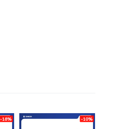
-18%
-10%