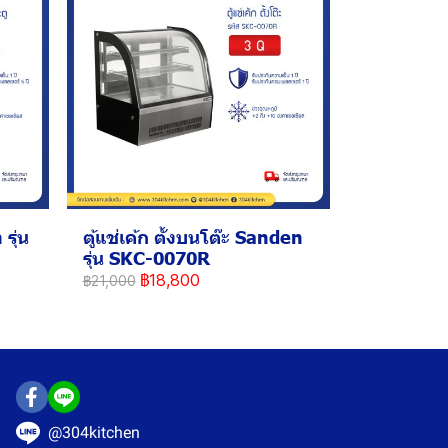
รุ่น
ตู้แช่เค้ก ตั้งบนโต๊ะ Sanden
รุ่น SKC-0070R
฿18,800
฿21,000
@304kitchen