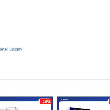
meter Display
-26%