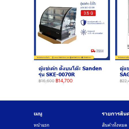
ตู้แช่เค้ก ตั้งบนโต๊ะ Sanden
ตู้แ
รุ่น SKE-0070R
SA
฿14,700
฿16,600
฿22,
เมนู
รายการสินค
หน้าแรก
สินค้าทั้งหมด