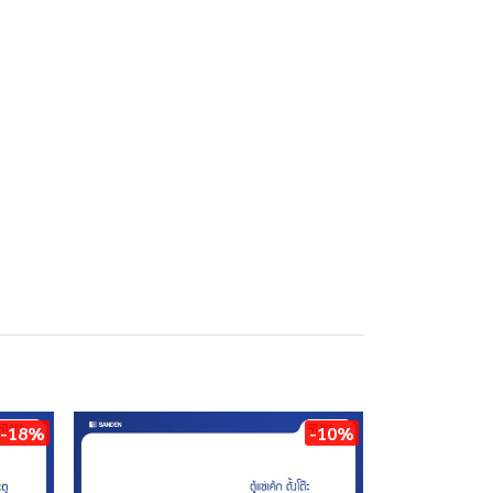
-18%
-10%