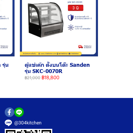
รุ่น
ตู้แช่เค้ก ตั้งบนโต๊ะ Sanden
รุ่น SKC-0070R
฿18,800
฿21,000
@304kitchen