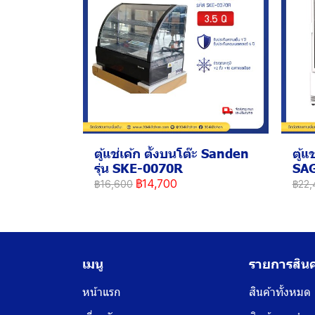
ตู้แช่เค้ก ตั้งบนโต๊ะ Sanden
ตู้แ
รุ่น SKE-0070R
SA
฿14,700
฿16,600
฿22,
เมนู
รายการสินค
หน้าแรก
สินค้าทั้งหมด