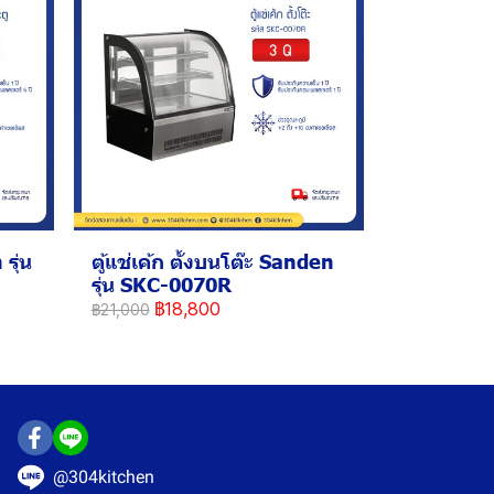
รุ่น
ตู้แช่เค้ก ตั้งบนโต๊ะ Sanden
รุ่น SKC-0070R
฿18,800
฿21,000
@304kitchen