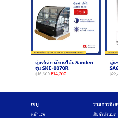
ตู้แช่เค้ก ตั้งบนโต๊ะ Sanden
ตู้แ
รุ่น SKE-0070R
SA
฿14,700
฿16,600
฿22,
เมนู
รายการสินค
หน้าแรก
สินค้าทั้งหมด