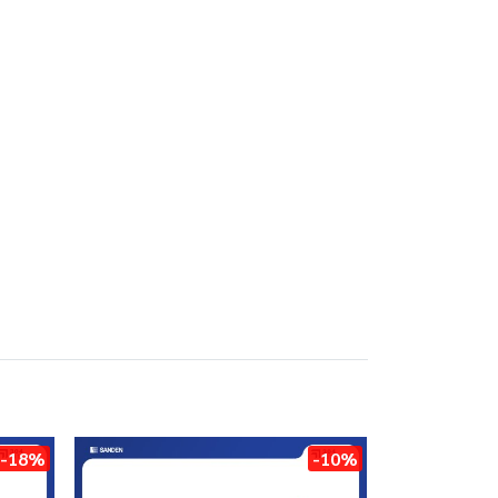
-18%
-10%