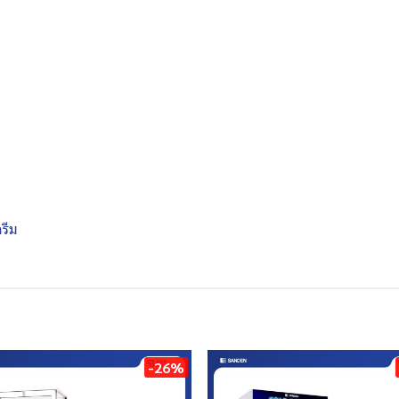
รีม
-26%