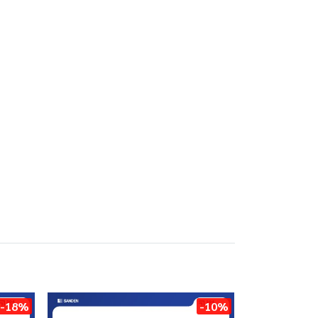
-18%
-10%