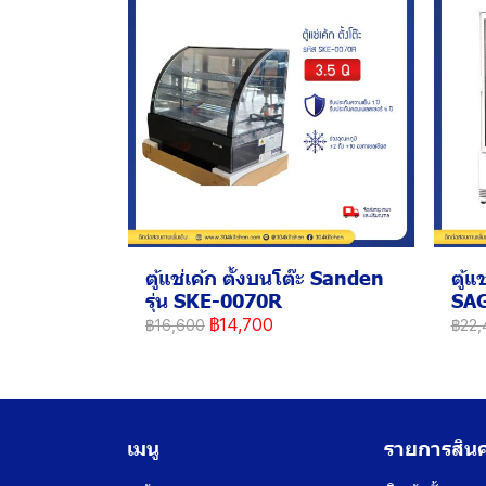
ตู้แช่เค้ก ตั้งบนโต๊ะ Sanden
ตู้แ
รุ่น SKE-0070R
SA
฿14,700
฿16,600
฿22,
เมนู
รายการสินค