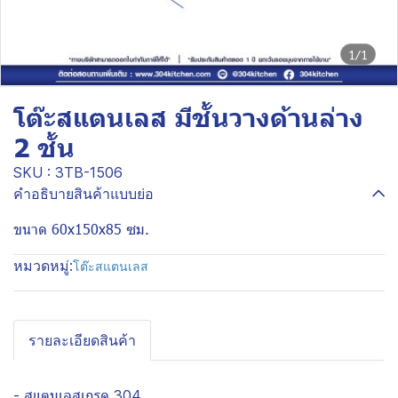
1/1
โต๊ะสแตนเลส มีชั้นวางด้านล่าง
2 ชั้น
SKU : 3TB-1506
คำอธิบายสินค้าแบบย่อ
ขนาด 60x150x85 ซม.
หมวดหมู่:
โต๊ะสแตนเลส
รายละเอียดสินค้า
- สแตนเลสเกรด 304