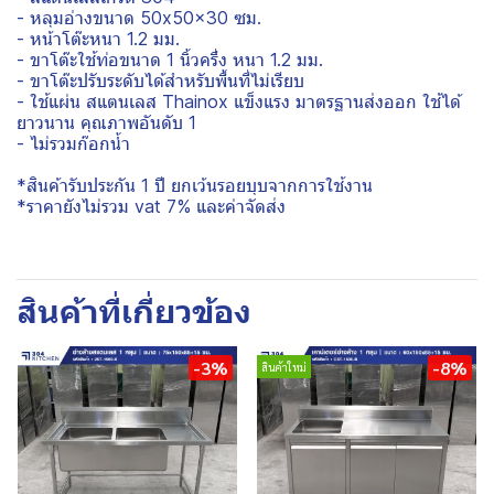
- หลุมอ่างขนาด 50x50x30 ซม.
- หน้าโต๊ะหนา 1.2 มม.
- ขาโต๊ะใช้ท่อขนาด 1 นิ้วครึ่ง หนา 1.2 มม.
- ขาโต๊ะปรับระดับได้สำหรับพื้นที่ไม่เรียบ
- ใช้แผ่น สแตนเลส Thainox แข็งแรง มาตรฐานส่งออก ใช้ได้
ยาวนาน คุณภาพอันดับ 1
- ไม่รวมก๊อกน้ำ
*สินค้ารับประกัน 1 ปี ยกเว้นรอยบุบจากการใช้งาน
*ราคายังไม่รวม vat 7% และค่าจัดส่ง
สินค้าที่เกี่ยวข้อง
-3%
-8%
สินค้าใหม่