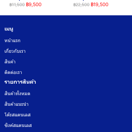
฿9,500
฿19,500
฿11,500
฿22,500
เมนู
หน้าแรก
เกี่ยวกับเรา
สินค้า
ติดต่อเรา
รายการสินค้า
สินค้าทั้งหมด
สินค้าแนะนำ
โต๊ะสแตนเลส
ซิงค์สแตนเลส