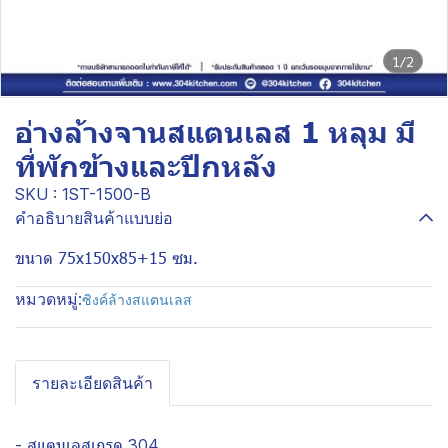
1/2
อ่างล้างจานสแตนเลส 1 หลุม มี
ที่พักข้างและปีกหลัง
SKU : 1ST-1500-B
คำอธิบายสินค้าแบบย่อ
ขนาด 75x150x85+15 ซม.
หมวดหมู่:
ซิงค์ล้างสแตนเลส
รายละเอียดสินค้า
- สแตนเลสเกรด 304