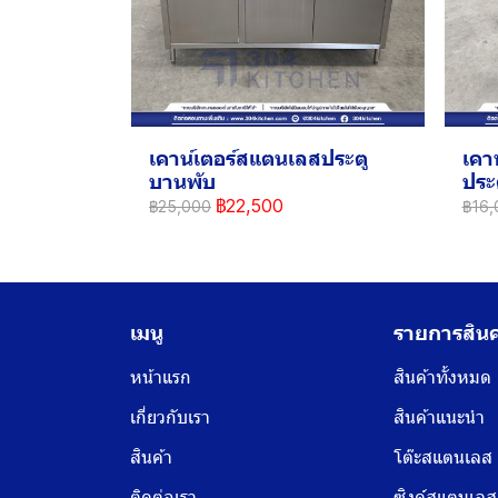
เคาน์เตอร์สแตนเลสประตู
เคา
บานพับ
ประ
฿22,500
฿25,000
฿16,
เมนู
รายการสินค
หน้าแรก
สินค้าทั้งหมด
เกี่ยวกับเรา
สินค้าแนะนำ
สินค้า
โต๊ะสแตนเลส
ติดต่อเรา
ซิงค์สแตนเลส