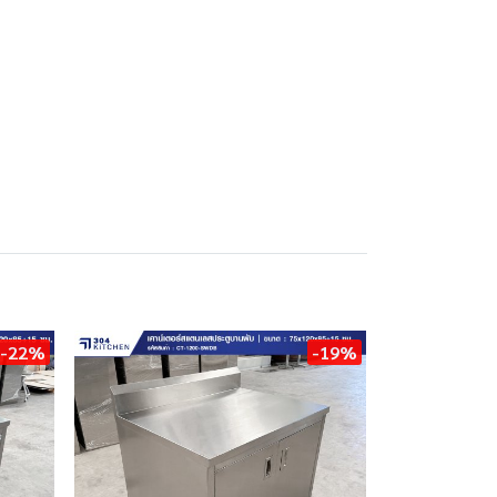
-22%
-19%