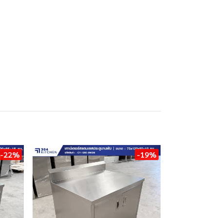
-22%
-19%