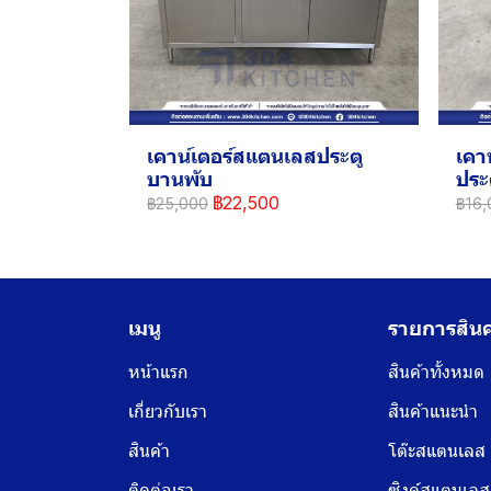
เคาน์เตอร์สแตนเลสประตู
เคา
บานพับ
ประ
฿22,500
฿25,000
฿16,
เมนู
รายการสินค
หน้าแรก
สินค้าทั้งหมด
เกี่ยวกับเรา
สินค้าแนะนำ
สินค้า
โต๊ะสแตนเลส
ติดต่อเรา
ซิงค์สแตนเลส