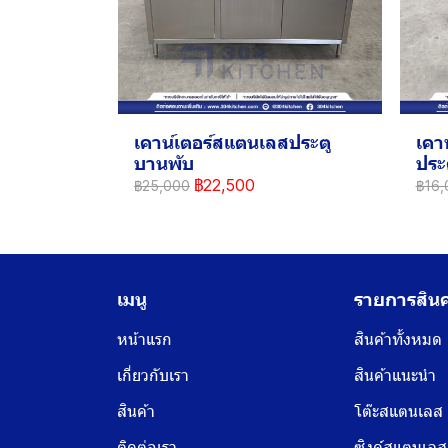
เคาน์เตอร์สแตนเลสประตู
เคา
บานพับ
ประ
฿22,500
฿25,000
฿16,
เมนู
รายการสินค
หน้าแรก
สินค้าทั้งหมด
เกี่ยวกับเรา
สินค้าแนะนำ
สินค้า
โต๊ะสแตนเลส
ติดต่อเรา
ซิงค์สแตนเลส