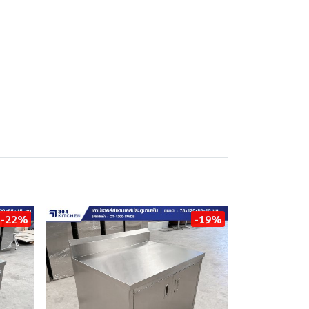
-22%
-19%