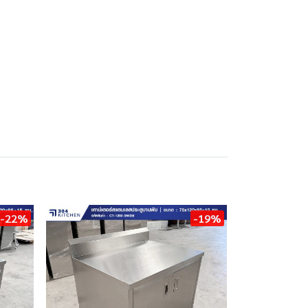
-22%
-19%