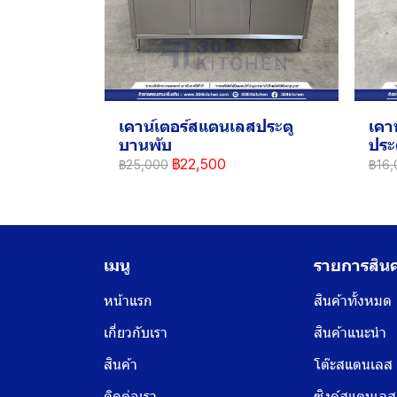
เคาน์เตอร์สแตนเลสประตู
เคา
บานพับ
ประ
฿22,500
฿25,000
฿16,
เมนู
รายการสินค
หน้าแรก
สินค้าทั้งหมด
เกี่ยวกับเรา
สินค้าแนะนำ
สินค้า
โต๊ะสแตนเลส
ติดต่อเรา
ซิงค์สแตนเลส