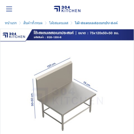
หน้าแรก
สินค้าทั้งหมด
โต๊ะสแตนเลส
โต๊ะสแตนเลสอเนกประสงค์