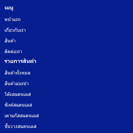
เมนู
หน้าแรก
เกี่ยวกับเรา
สินค้า
ติดต่อเรา
รายการสินค้า
สินค้าทั้งหมด
สินค้าแนะนำ
โต๊ะสแตนเลส
ซิงค์สแตนเลส
เตาแก๊สสแตนเลส
ชั้นวางสแตนเลส