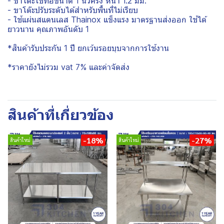
- ขาโต๊ะใช้ท่อขนาด 1 นิ้วครึ่ง หนา 1.2 มม.
- ขาโต๊ะปรับระดับได้สำหรับพื้นที่ไม่เรียบ
- ใช้แผ่นสแตนเลส Thainox แข็งแรง มาตรฐานส่งออก ใช้ได้
ยาวนาน คุณภาพอันดับ 1
*สินค้ารับประกัน 1 ปี ยกเว้นรอยบุบจากการใช้งาน
*ราคายังไม่รวม vat 7% และค่าจัดส่ง
สินค้าที่เกี่ยวข้อง
-18%
-27%
สินค้าใหม่
สินค้าใหม่