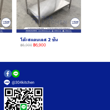
โต๊ะสแตนเลส 2 ชั้น
฿6,900
฿8,900
@304kitchen