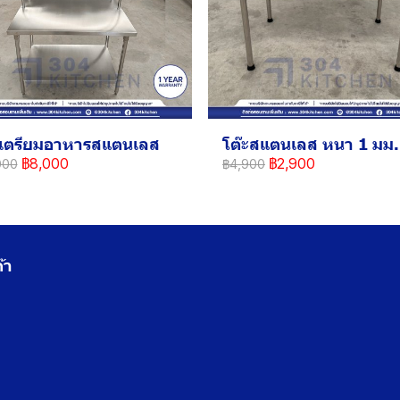
ะเตรียมอาหารสแตนเลส
โต๊ะสแตนเลส หนา 1 มม.
฿8,000
฿2,900
000
฿4,900
้า