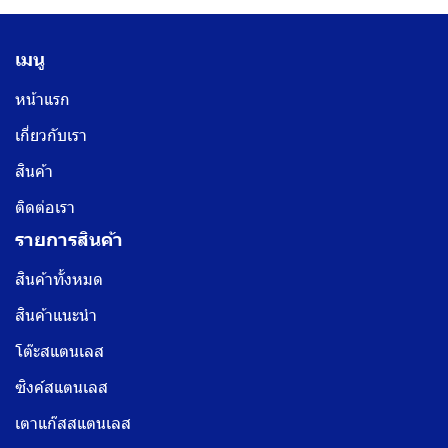
เมนู
หน้าแรก
เกี่ยวกับเรา
สินค้า
ติดต่อเรา
รายการสินค้า
สินค้าทั้งหมด
สินค้าแนะนำ
โต๊ะสแตนเลส
ซิงค์สแตนเลส
เตาแก๊สสแตนเลส