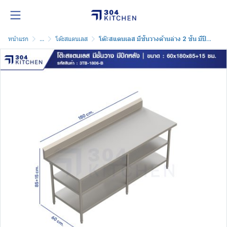
หน้าแรก
...
โต๊ะสแตนเลส
โต๊ะสแตนเลส มีชั้นวางด้านล่าง 2 ชั้น มีปีกหลัง