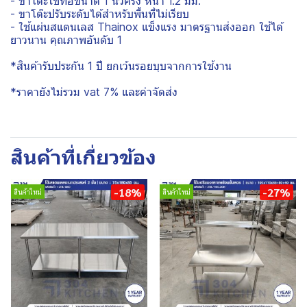
- ขาโต๊ะใช้ท่อขนาด 1 นิ้วครึ่ง หนา 1.2 มม.
- ขาโต๊ะปรับระดับได้สำหรับพื้นที่ไม่เรียบ
- ใช้แผ่นสแตนเลส Thainox แข็งแรง มาตรฐานส่งออก ใช้ได้
ยาวนาน คุณภาพอันดับ 1
*สินค้ารับประกัน 1 ปี ยกเว้นรอยบุบจากการใช้งาน
*ราคายังไม่รวม vat 7% และค่าจัดส่ง
สินค้าที่เกี่ยวข้อง
-18%
-27%
สินค้าใหม่
สินค้าใหม่