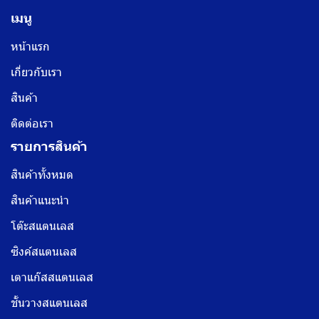
เมนู
หน้าแรก
เกี่ยวกับเรา
สินค้า
ติดต่อเรา
รายการสินค้า
สินค้าทั้งหมด
สินค้าแนะนำ
โต๊ะสแตนเลส
ซิงค์สแตนเลส
เตาแก๊สสแตนเลส
ชั้นวางสแตนเลส