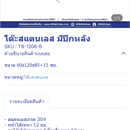
1/1
โต๊ะสแตนเลส มีปีกหลัง
SKU : TB-1206-B
คำอธิบายสินค้าแบบย่อ
ขนาด 60x120x85+15 ซม.
หมวดหมู่:
โต๊ะสแตนเลส
รายละเอียดสินค้า
- สแตนเลสเกรด 304
- หน้าโต๊ะหนา 1.2 มม.