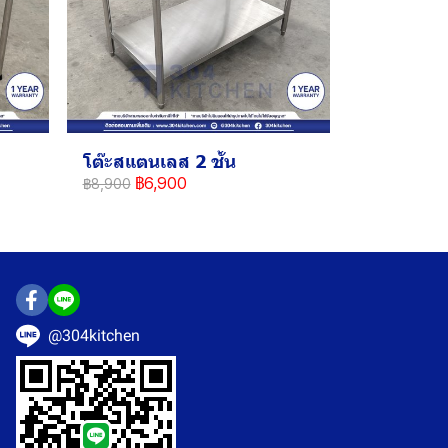
โต๊ะสแตนเลส 2 ชั้น
฿6,900
฿8,900
@304kitchen