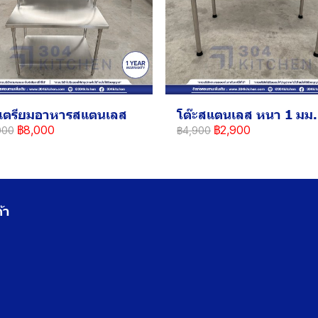
ะเตรียมอาหารสแตนเลส
โต๊ะสแตนเลส หนา 1 มม.
฿8,000
฿2,900
000
฿4,900
้า