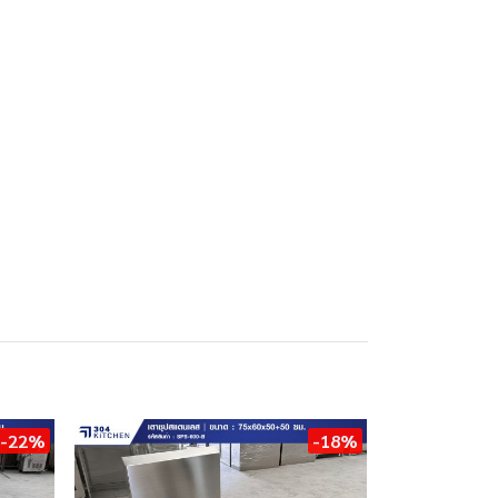
-22%
-18%