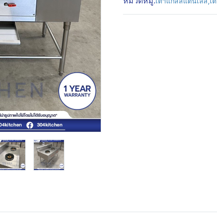
หมวดหมู่:
เตาแก๊สสแตนเลส
,
เ