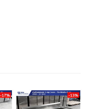
-17%
-13%