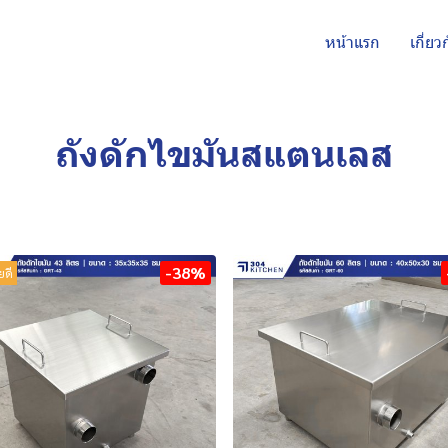
หน้าแรก
เกี่ยว
ถังดักไขมันสแตนเลส
-38%
ยดี