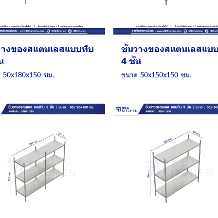
นวางของสแตนเลสแบบทึบ
ชั้นวางของสแตนเลสแบบ
้น
4 ชั้น
 50x180x150 ซม.
ขนาด 50x150x150 ซม.