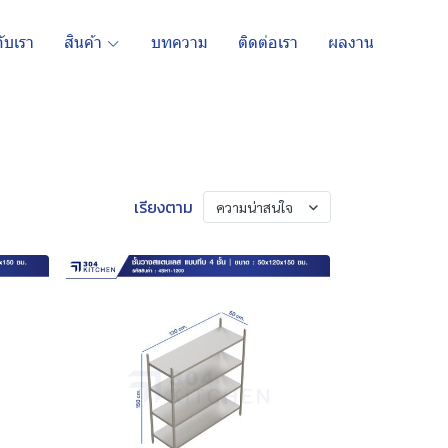
กับเรา
สินค้า
บทความ
ติดต่อเรา
ผลงาน
เรียงตาม
ความน่าสนใจ