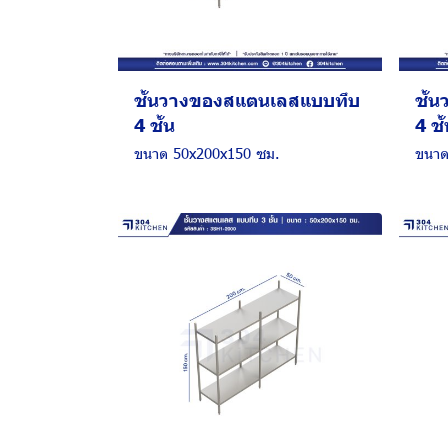
ชั้นวางของสแตนเลสแบบทึบ
ชั้
4 ชั้น
4 ชั
ขนาด 50x200x150 ซม.
ขนาด