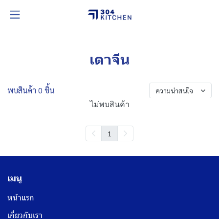
เตาจีน
พบสินค้า 0 ชิ้น
ความน่าสนใจ
ไม่พบสินค้า
1
เมนู
หน้าแรก
เกี่ยวกับเรา