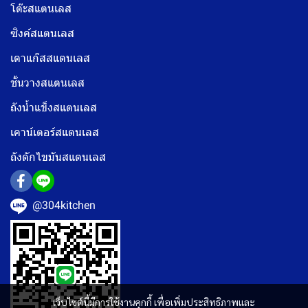
โต๊ะสแตนเลส
ซิงค์สแตนเลส
เตาแก๊สสแตนเลส
ชั้นวางสแตนเลส
ถังน้ำแข็งสแตนเลส
เคาน์เตอร์สแตนเลส
ถังดักไขมันสแตนเลส
@304kitchen
เว็บไซต์นี้มีการใช้งานคุกกี้ เพื่อเพิ่มประสิทธิภาพและ