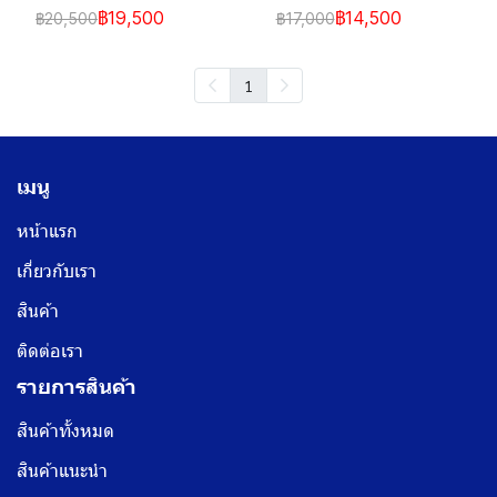
฿19,500
฿14,500
฿20,500
฿17,000
1
เมนู
หน้าแรก
เกี่ยวกับเรา
สินค้า
ติดต่อเรา
รายการสินค้า
สินค้าทั้งหมด
สินค้าแนะนำ